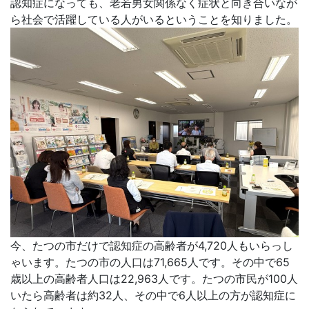
認知症になっても、老若男女関係なく症状と向き合いなが
ら社会で活躍している人がいるということを知りました。
今、たつの市だけで認知症の高齢者が4,720人もいらっし
ゃいます。たつの市の人口は71,665人です。その中で65
歳以上の高齢者人口は22,963人です。たつの市民が100人
いたら高齢者は約32人、その中で6人以上の方が認知症に