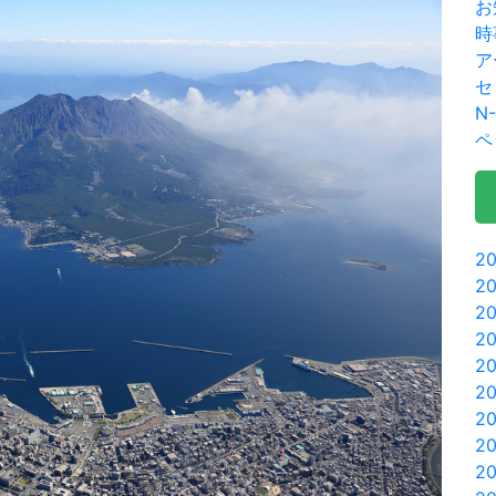
お
時
ア
セ
N
ペ
20
2
2
20
2
20
2
2
2