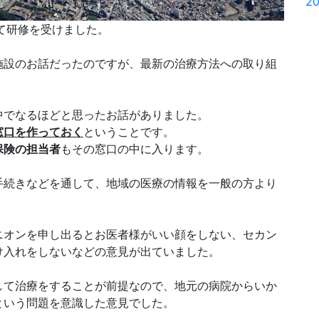
20
て研修を受けました。
施設のお話だったのですが、最新の治療方法への取り組
中でなるほどと思ったお話がありました。
窓口を作っておく
ということです。
保険の担当者
もその窓口の中に入ります。
手続きなどを通して、地域の医療の情報を一般の方より
ニオンを申し出るとお医者様がいい顔をしない、セカン
け入れをしないなどの意見が出ていました。
して治療をすることが前提なので、地元の病院からいか
という問題を意識した意見でした。