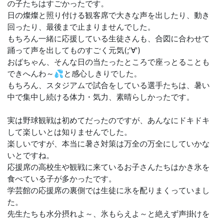
の子たちはすごかったです。
日の燦燦と照り付ける観客席で大きな声を出したり、動き
回ったり、最後まで止まりませんでした。
もちろん一緒に応援している生徒さんも、合図に合わせて
踊って声を出してものすごく元気(;'∀')
おばちゃん、そんな日の当たったところで座っとることも
できへんわ～💦と感心しきりでした。
もちろん、スタジアムで試合をしている選手たちは、暑い
中で集中し続ける体力・気力、素晴らしかったです。
実は野球観戦は初めてだったのですが、あんなにドキドキ
して楽しいとは知りませんでした。
楽しいですが、本当に暑さ対策は万全の万全にしていかな
いとですね。
応援席の高校生や観戦に来ているお子さんたちはかき氷を
食べている子が多かったです。
学芸館の応援席の裏側では生徒に氷を配りまくっていまし
た。
先生たちも水分摂れよ～、氷もらえよ～と絶えず声掛けを